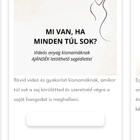
Rövid videó és gyakorlat kismamáknak, amikor
E
túl sok a zaj körülötted és szeretnéd végre a
am
saját hangodat is meghallani.
é
ké
További információk