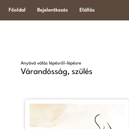
Skip
Főoldal
Bejelentkezés
Elállás
to
content
Anyává válás lépésről-lépésre
Várandósság, szülés