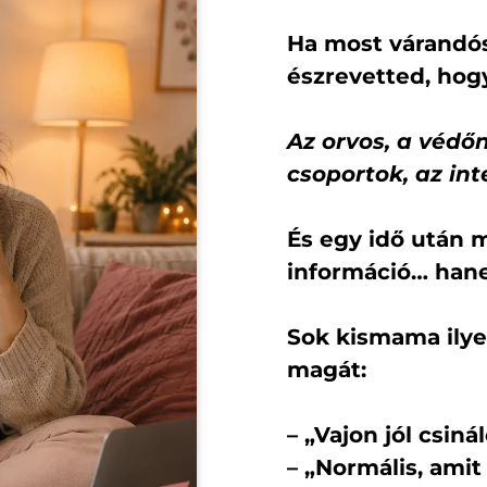
Ha most várandós 
észrevetted, ho
Az orvos, a védő
csoportok, az in
És egy idő után 
információ… hane
Sok kismama ilye
magát:
– „Vajon jól csin
– „Normális, amit