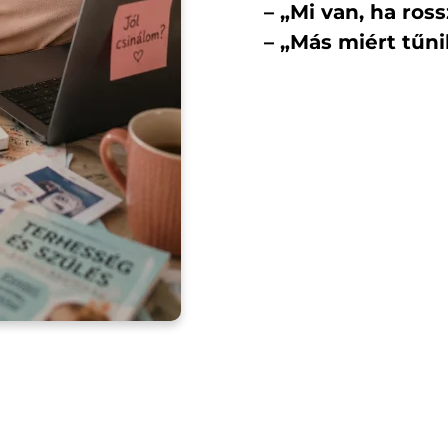
– „Mi van, ha ros
– „Más miért tű