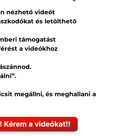
en nézhető videót
aszkodókat és letölthető
mberi támogatást
férést a videókhoz
rászánnod.
álni”.
csit megállni, és meghallani a
! Kérem a videókat!!