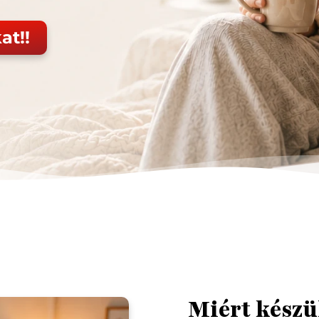
at!!
Miért készü