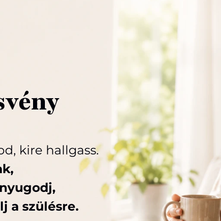
svény
, kire hallgass.
ak,
gnyugodj,
 a szülésre.