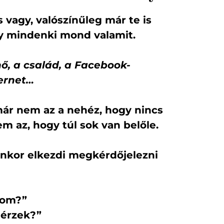
vagy, valószínűleg már te is
gy
mindenki mond valamit.
nő, a család, a Facebook-
ternet…
már nem az a nehéz, hogy nincs
m az, hogy túl sok van belőle.
nkor elkezdi megkérdőjelezni
álom?”
 érzek?”