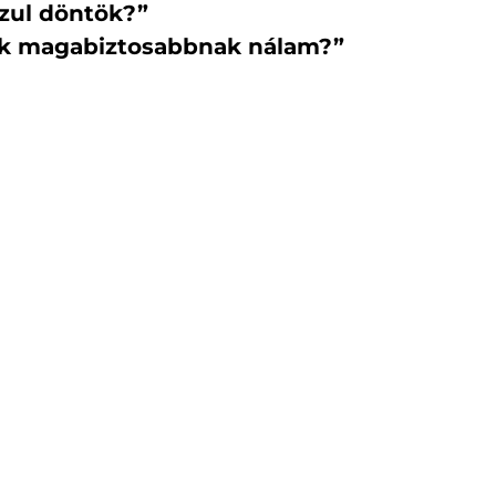
szul döntök?”
nik magabiztosabbnak nálam?”