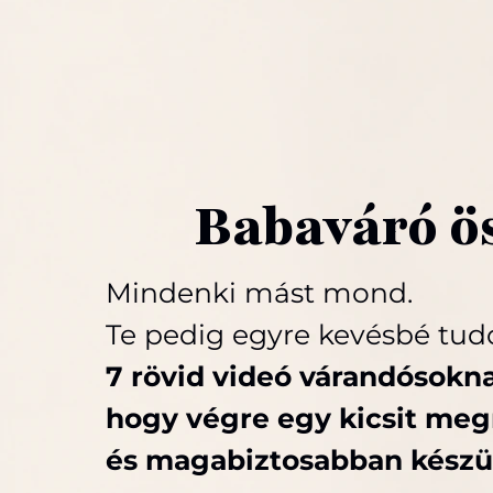
Babaváró ö
Mindenki mást mond.
Te pedig egyre kevésbé tudod
7 rövid videó várandósokn
hogy végre egy kicsit me
és magabiztosabban készülj