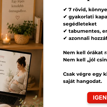
✔ 7 rövid, könny
✔ gyakorlati kap
segédleteket
✔ tabumentes, e
✔ azonnali hozzá
Nem kell órákat 
Nem kell „jól csin
Csak végre egy ki
saját hangodat.
IGEN