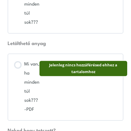
minden
túl
sok???
Letölthető anyag
Mi van,
Jelenleg nincs hozzáférésed ehhez a
tartalomhoz
ha
minden
túl
sok???
-PDF
Neked hogy tetszett?