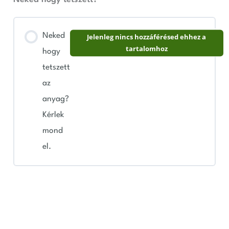
Neked
Jelenleg nincs hozzáférésed ehhez a
tartalomhoz
hogy
tetszett
az
anyag?
Kérlek
mond
el.