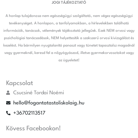
JOGI TÁJÉKOZTATÓ
A honlap tulajdonosa nem egészségügyi szolgáltató, nem végez egészségügyi
tevékenységet. A honlapon, a tanfolyamokban, a hírlevelekben található
információk, tanácsok, vélemények tájékoztató jellegűek. Ezek NEM orvosi vagy
pszichológiai tanácsadások, NEM helyettesítik a szakszerű orvosi kivizsgálást és
kezelést. Ha bármilyen nyugtalanító panaszt vagy tünetet tapasztalsz magadnál
vagy gyermeknél, keresd fel a nőgyógyászod, illetve gyermekorvosotokat vagy
az ügyeletet!
Kapcsolat
Csucsiné Tordai Noémi
hello@fogantatastoliskolaig.hu
+36702113517
Kövess Facebookon!