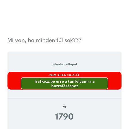
Skip
to
content
Mi van, ha minden túl sok???
Jelenlegi állapot
NEM JELENTKEZTÉL
Iratkozz be erre a tanfolyamra a
hozzáféréshez
Ár
1790