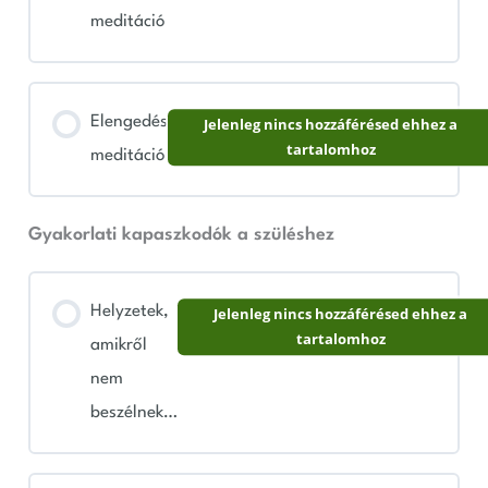
meditáció
Elengedés
Jelenleg nincs hozzáférésed ehhez a
tartalomhoz
meditáció
Gyakorlati kapaszkodók a szüléshez
Helyzetek,
Jelenleg nincs hozzáférésed ehhez a
tartalomhoz
amikről
nem
beszélnek…