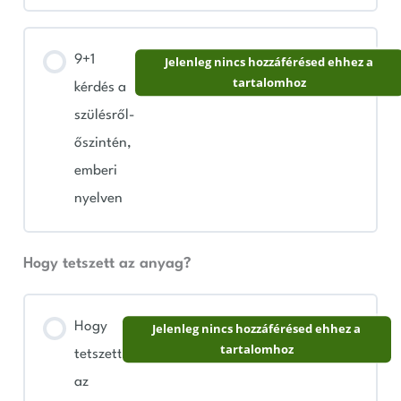
9+1
Jelenleg nincs hozzáférésed ehhez a
tartalomhoz
kérdés a
szülésről-
őszintén,
emberi
nyelven
Hogy tetszett az anyag?
Hogy
Jelenleg nincs hozzáférésed ehhez a
tartalomhoz
tetszett
az