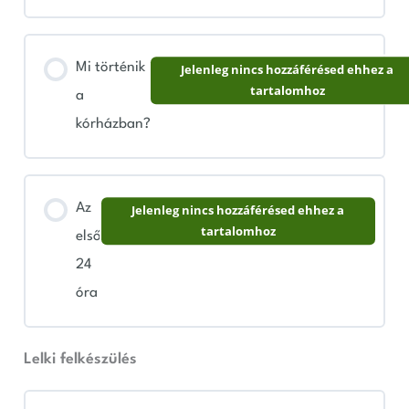
Mi történik
Jelenleg nincs hozzáférésed ehhez a
tartalomhoz
a
kórházban?
Az
Jelenleg nincs hozzáférésed ehhez a
tartalomhoz
első
24
óra
Lelki felkészülés