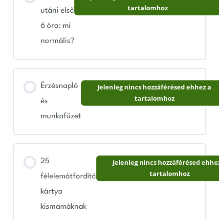
tartalomhoz
utáni első
6 óra: mi
normális?
Érzésnapló
Jelenleg nincs hozzáférésed ehhez a
tartalomhoz
és
munkafüzet
25
Jelenleg nincs hozzáférésed ehhe
tartalomhoz
félelemátfordító
kártya
kismamáknak