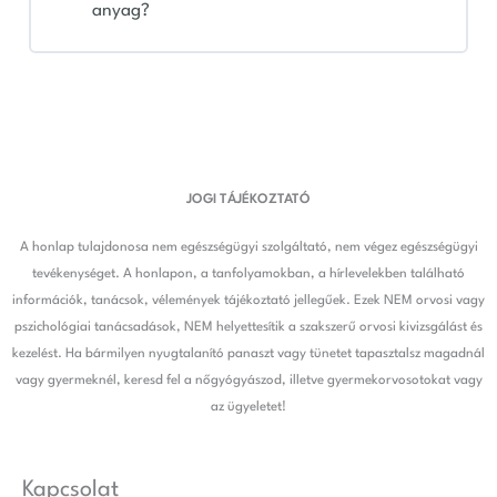
anyag?
JOGI TÁJÉKOZTATÓ
A honlap tulajdonosa nem egészségügyi szolgáltató, nem végez egészségügyi
tevékenységet. A honlapon, a tanfolyamokban, a hírlevelekben található
információk, tanácsok, vélemények tájékoztató jellegűek. Ezek NEM orvosi vagy
pszichológiai tanácsadások, NEM helyettesítik a szakszerű orvosi kivizsgálást és
kezelést. Ha bármilyen nyugtalanító panaszt vagy tünetet tapasztalsz magadnál
vagy gyermeknél, keresd fel a nőgyógyászod, illetve gyermekorvosotokat vagy
az ügyeletet!
Kapcsolat