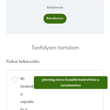
Kezdj hozzá
Beiratkozom
Tanfolyam tartalom
Fizikai felkészülés
Mi
Jelenleg nincs hozzáférésed ehhez a
tartalomhoz
történik
a
vajúdás
és a