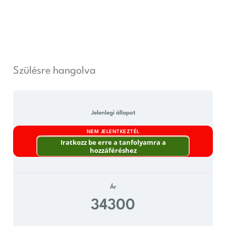
Skip
to
content
Szülésre hangolva
Jelenlegi állapot
NEM JELENTKEZTÉL
Iratkozz be erre a tanfolyamra a
hozzáféréshez
Ár
34300