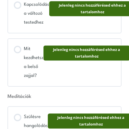
Kapcsolódás
Jelenleg nincs hozzáférésed ehhez a
tartalomhoz
a változó
testedhez
Mit
Jelenleg nincs hozzáférésed ehhez a
tartalomhoz
kezdhetsz
a belső
zajjal?
Meditációk
Szülésre
Jelenleg nincs hozzáférésed ehhez a
tartalomhoz
hangolódás