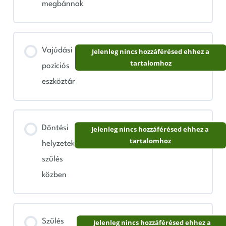
megbánnak
Vajúdási
Jelenleg nincs hozzáférésed ehhez a
tartalomhoz
pozíciós
eszköztár
Döntési
Jelenleg nincs hozzáférésed ehhez a
tartalomhoz
helyzetek
szülés
közben
Szülés
Jelenleg nincs hozzáférésed ehhez a