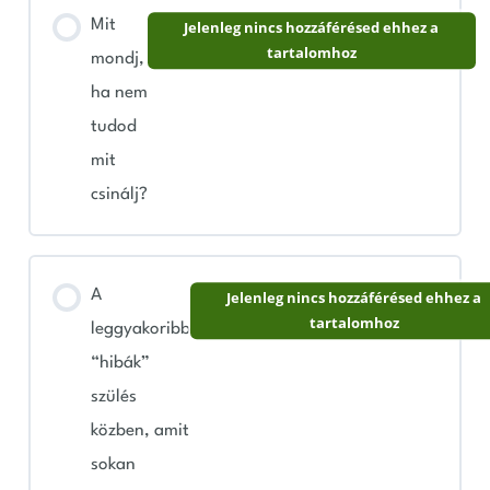
Mit
Jelenleg nincs hozzáférésed ehhez a
tartalomhoz
mondj,
ha nem
tudod
mit
csinálj?
A
Jelenleg nincs hozzáférésed ehhez a
tartalomhoz
leggyakoribb
“hibák”
szülés
közben, amit
sokan