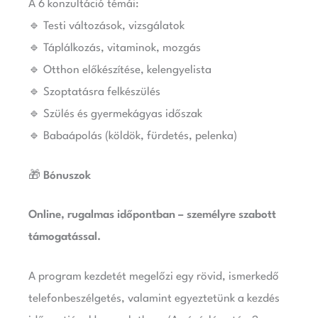
A 6 konzultáció témái:
🔹 Testi változások, vizsgálatok
🔹 Táplálkozás, vitaminok, mozgás
🔹 Otthon előkészítése, kelengyelista
🔹 Szoptatásra felkészülés
🔹 Szülés és gyermekágyas időszak
🔹 Babaápolás (köldök, fürdetés, pelenka)
🎁
Bónuszok
Online, rugalmas időpontban – személyre szabott
támogatással.
A program kezdetét megelőzi egy rövid, ismerkedő
telefonbeszélgetés, valamint egyeztetünk a kezdés