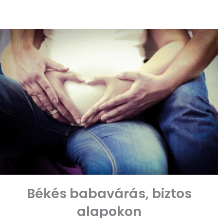
Skip
to
content
Békés babavárás, biztos
alapokon