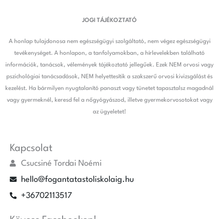
JOGI TÁJÉKOZTATÓ
A honlap tulajdonosa nem egészségügyi szolgáltató, nem végez egészségügyi
tevékenységet. A honlapon, a tanfolyamokban, a hírlevelekben található
információk, tanácsok, vélemények tájékoztató jellegűek. Ezek NEM orvosi vagy
pszichológiai tanácsadások, NEM helyettesítik a szakszerű orvosi kivizsgálást és
kezelést. Ha bármilyen nyugtalanító panaszt vagy tünetet tapasztalsz magadnál
vagy gyermeknél, keresd fel a nőgyógyászod, illetve gyermekorvosotokat vagy
az ügyeletet!
Kapcsolat
Csucsiné Tordai Noémi
hello@fogantatastoliskolaig.hu
+36702113517