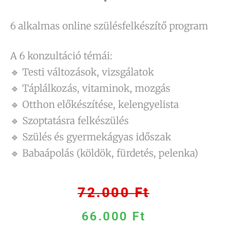
6 alkalmas online szülésfelkészítő program
A 6 konzultáció témái:
🔹 Testi változások, vizsgálatok
🔹 Táplálkozás, vitaminok, mozgás
🔹 Otthon előkészítése, kelengyelista
🔹 Szoptatásra felkészülés
🔹 Szülés és gyermekágyas időszak
🔹 Babaápolás (köldök, fürdetés, pelenka)
72.000
Ft
Original
Current
66.000
Ft