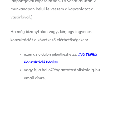
időpontjával kapcsolatban. (A vásárlás után 2
munkanapon belül felveszem a kapcsolatot a
vásárlóval.)
Ha még bizonytalan vagy, kérj egy ingyenes
konzultációt a következő elérhetőségeken:
ezen az oldalon jelentkezhetsz:
INGYENES
konzultáció kérése
vagy írj a hello@fogantatastoliskolaig.hu
email címre.