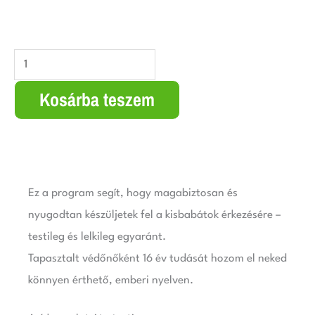
price
price
was:
is:
Békés
72.000 Ft.
66.000 Ft.
babavárás,
Kosárba teszem
biztos
alapokon
mennyiség
Ez a program segít, hogy magabiztosan és
nyugodtan készüljetek fel a kisbabátok érkezésére –
testileg és lelkileg egyaránt.
Tapasztalt védőnőként 16 év tudását hozom el neked
könnyen érthető, emberi nyelven.