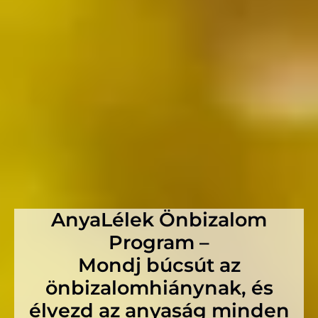
By
Csucsiné Tordai Noémi Mónika
/
2025.04.02.
Skip
to
content
AnyaLélek Önbizalom
Program –
Mondj búcsút az
önbizalomhiánynak, és
élvezd az anyaság minden