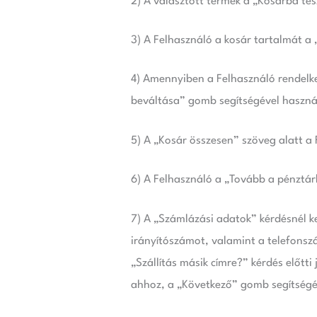
2) A választott termék a „Kosárba te
3) A Felhasználó a kosár tartalmát a „
4) Amennyiben a Felhasználó rendelk
beváltása” gomb segítségével használ
5) A „Kosár összesen” szöveg alatt a 
6) A Felhasználó a „Tovább a pénztár
7) A „Számlázási adatok” kérdésnél ke
irányítószámot, valamint a telefonszám
„Szállítás másik címre?” kérdés előtt
ahhoz, a „Következő” gomb segítségév