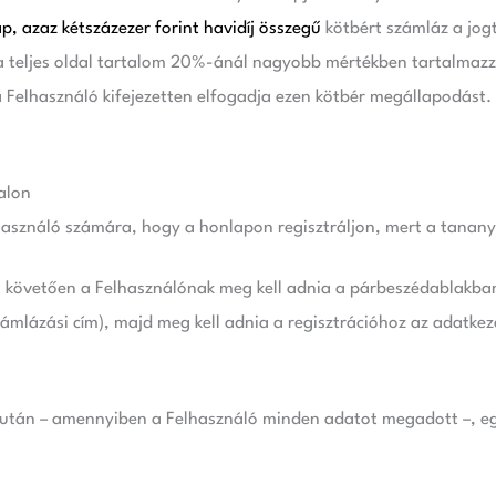
 azaz kétszázezer forint havidíj összegű
kötbért számláz a jog
l a teljes oldal tartalom 20%-ánál nagyobb mértékben tartalmaz
 a Felhasználó kifejezetten elfogadja ezen kötbér megállapodást.
alon
lhasználó számára, hogy a honlapon regisztráljon, mert a tanany
st követően a Felhasználónak meg kell adnia a párbeszédablakb
számlázási cím), majd meg kell adnia a regisztrációhoz az adatkez
 után – amennyiben a Felhasználó minden adatot megadott –, egy 