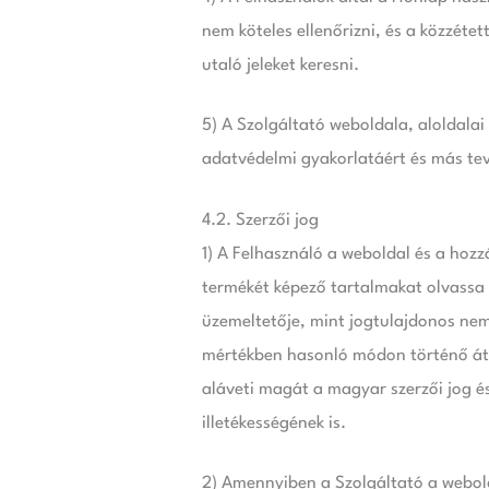
nem köteles ellenőrizni, és a közzéte
utaló jeleket keresni.
5) A Szolgáltató weboldala, aloldala
adatvédelmi gyakorlatáért és más tev
4.2. Szerzői jog
1) A Felhasználó a weboldal és a hoz
termékét képező tartalmakat olvassa é
üzemeltetője, mint jogtulajdonos nem
mértékben hasonló módon történő átvé
aláveti magát a magyar szerzői jog é
illetékességének is.
2) Amennyiben a Szolgáltató a webol