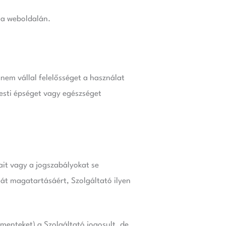
t a weboldalán.
 nem vállal felelősséget a használat
esti épséget vagy egészséget
ait vagy a jogszabályokat se
ját magatartásáért, Szolgáltató ilyen
menteket) a Szolgáltató jogosult, de