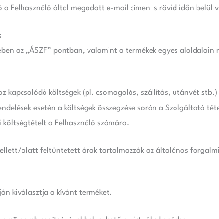
tó a Felhasználó által megadott e-mail címen is rövid időn belül v
s
cében az „ÁSZF” pontban, valamint a termékek egyes aloldalain n
hoz kapcsolódó költségek (pl. csomagolás, szállítás, utánvét st
endelések esetén a költségek összegzése során a Szolgáltató tét
 költségtételt a Felhasználó számára.
llett/alatt feltüntetett árak tartalmazzák az általános forgalmi
ján kiválasztja a kívánt terméket.