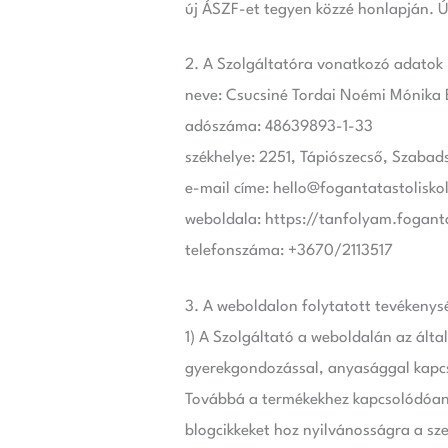
új ÁSZF-et tegyen közzé honlapján. Új
2. A Szolgáltatóra vonatkozó adatok
neve: Csucsiné Tordai Noémi Mónika 
adószáma: 48639893-1-33
székhelye: 2251, Tápiószecső, Szabad
e-mail címe: hello@fogantatastolisko
weboldala: https://tanfolyam.fogant
telefonszáma: +3670/2113517
3. A weboldalon folytatott tevékenys
1) A Szolgáltató a weboldalán az ált
gyerekgondozással, anyasággal kapcso
Továbbá a termékekhez kapcsolódóan v
blogcikkeket hoz nyilvánosságra a sze