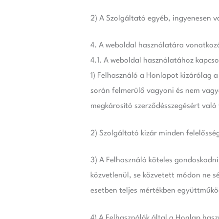
2) A Szolgáltató egyéb, ingyenesen va
4. A weboldal használatára vonatkozó
4.1. A weboldal használatához kapcso
1) Felhasználó a Honlapot kizárólag a
során felmerülő vagyoni és nem vagyo
megkárosító szerződésszegésért való
2) Szolgáltató kizár minden felelőssé
3) A Felhasználó köteles gondoskodni
közvetlenül, se közvetett módon ne sé
esetben teljes mértékben együttműköd
4) A Felhasználók által a Honlap has