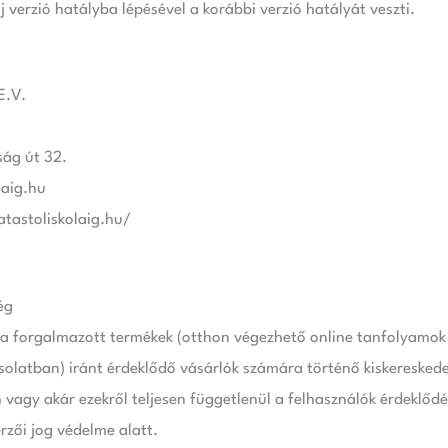
 verzió hatályba lépésével a korábbi verzió hatályát veszti.
E.V.
ság út 32.
laig.hu
atastoliskolaig.hu/
ég
ala forgalmazott termékek (otthon végezhető online tanfolyamo
latban) iránt érdeklődő vásárlók számára történő kiskereskedelm
agy akár ezekről teljesen függetlenül a felhasználók érdeklődé
rzői jog védelme alatt.