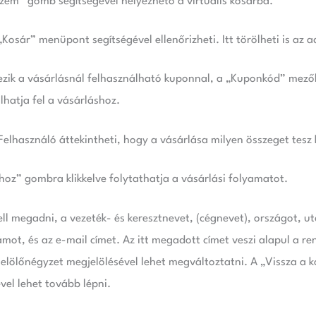
szem” gomb segítségével helyezhető a virtuális kosárba.
Kosár” menüpont segítségével ellenőrizheti. Itt törölheti is az ad
ezik a vásárlásnál felhasználható kuponnal, a „Kuponkód” mez
hatja fel a vásárláshoz.
Felhasználó áttekintheti, hogy a vásárlása milyen összeget tesz 
hoz” gombra klikkelve folytathatja a vásárlási folyamatot.
ll megadni, a vezeték- és keresztnevet, (cégnevet), országot, u
ot, és az e-mail címet. Az itt megadott címet veszi alapul a rend
i jelölőnégyzet megjelölésével lehet megváltoztatni. A „Vissza a 
el lehet tovább lépni.