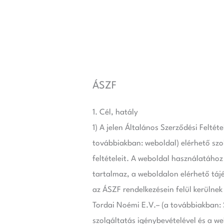
Skip
to
content
ÁSZF
1. Cél, hatály
1) A jelen Általános Szerződési Felté
továbbiakban: weboldal) elérhető szo
feltételeit. A weboldal használatához
tartalmaz, a weboldalon elérhető tájé
az ÁSZF rendelkezésein felül kerülnek
Tordai Noémi E.V.– (a továbbiakban: 
szolgáltatás igénybevételével és a w