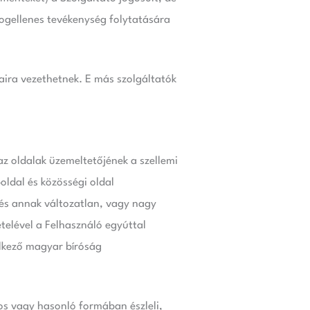
 jogellenes tevékenység folytatására
aira vezethetnek. E más szolgáltatók
az oldalak üzemeltetőjének a szellemi
oldal és közösségi oldal
 és annak változatlan, vagy nagy
telével a Felhasználó egyúttal
elkező magyar bíróság
s vagy hasonló formában észleli,