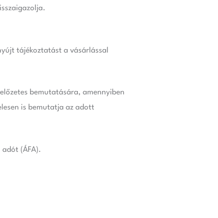
isszaigazolja.
yújt tájékoztatást a vásárlással
b.) előzetes bemutatására, amennyiben
elesen is bemutatja az adott
 adót (ÁFA).