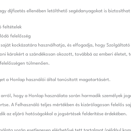
gy díjfizetés ellenében letölthető segédanyagokat is biztosítha
 feltételek
lódó felelősség
 saját kockázatára használhatja, és elfogadja, hogy Szolgáltató
ni károkért a szándékosan okozott, továbbá az emberi életet, t
 felelősségen túlmenően.
get a Honlap használói által tanúsított magatartásért.
 arról, hogy a Honlap használata során harmadik személyek jog
rtse. A Felhasználó teljes mértékben és kizárólagosan felelős sa
ik az eljáró hatóságokkal a jogsértések felderítése érdekében.
ználata során esetlegesen elérhetővé tett tartalmat (például kom