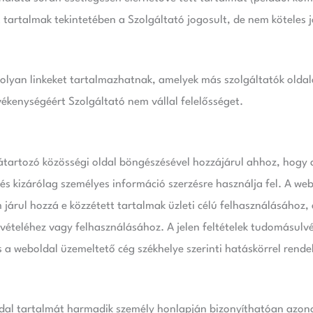
tt tartalmak tekintetében a Szolgáltató jogosult, de nem köteles
i olyan linkeket tartalmazhatnak, amelyek más szolgáltatók oldal
ékenységéért Szolgáltató nem vállal felelősséget.
zátartozó közösségi oldal böngészésével hozzájárul ahhoz, hogy 
s kizárólag személyes információ szerzésre használja fel. A web
 járul hozzá e közzétett tartalmak üzleti célú felhasználásához,
teléhez vagy felhasználásához. A jelen feltételek tudomásulvé
s a weboldal üzemeltető cég székhelye szerinti hatáskörrel rend
dal tartalmát harmadik személy honlapján bizonyíthatóan azono