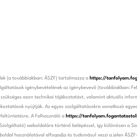
telek (a továbbiakban: ÁSZF) tartalmazza a
https://tanfolyam.fog
lgáltatások igénybevételének az igénybevevő (továbbiakban: Fel
 szükséges azon technikai tájékoztatást, valamint aktuális info
koztatások nyújtják. Az egyes szolgáltatásokra vonatkozó egyedi
 feltüntetésre. A Felhasználó a
https://tanfolyam.fogantatastol
Szolgáltató) weboldalára történő belépéssel, így különösen a Sz
eboldal használatával elfogadja és tudomásul veszi a jelen ÁSZF