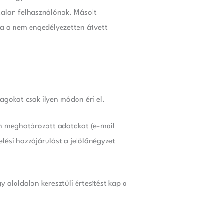
talan felhasználónak. Másolt
za a nem engedélyezetten átvett
agokat csak ilyen módon éri el.
an meghatározott adatokat (e-mail
elési hozzájárulást a jelölőnégyzet
aloldalon keresztüli értesítést kap a