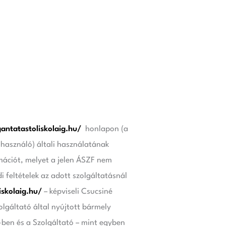
antatastoliskolaig.hu/
honlapon (a
használó) általi használatának
rmációt, melyet a jelen ÁSZF nem
 feltételek az adott szolgáltatásnál
iskolaig.hu/
– képviseli Csucsiné
olgáltató által nyújtott bármely
-ben és a Szolgáltató – mint egyben