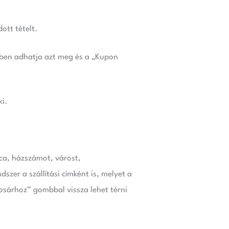
ott tételt.
őben adhatja azt meg és a „Kupon
ki.
tca, házszámot, várost,
szer a szállítási címként is, melyet a
kosárhoz” gombbal vissza lehet térni