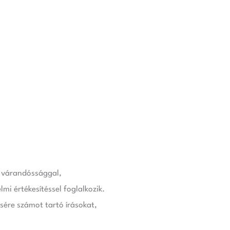
k várandóssággal,
i értékesítéssel foglalkozik.
sére számot tartó írásokat,