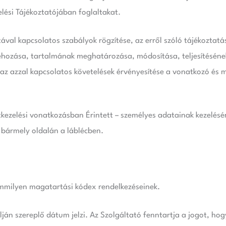
lési Tájékoztatójában foglaltakat.
ával kapcsolatos szabályok rögzítése, az erről szóló tájékoztat
ehozása, tartalmának meghatározása, módosítása, teljesítésének
az azzal kapcsolatos követelések érvényesítése a vonatkozó és 
tkezelési vonatkozásban Érintett – személyes adatainak kezelésé
 bármely oldalán a láblécben.
emmilyen magatartási kódex rendelkezéseinek.
alján szereplő dátum jelzi. Az Szolgáltató fenntartja a jogot, h