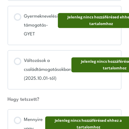
Gyermeknevelési
Jelenleg nincs hozzáférésed ehhe
tartalomhoz
támogatás-
GYET
Változások a
Jelenleg nincs hozzáférés
tartalomhoz
családtámogatásokban
(2025.10.01-től)
Hogy tetszett?
Mennyire
Jelenleg nincs hozzáférésed ehhez a
tartalomhoz
vagy