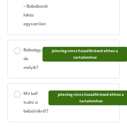
Kötődés már a várandósság alatt
– Bababarát
lakás
A baba fejlődése hétről-hétre
egyszerűen
Vizsgálatok trimeszterenként
Babaágy,
Jelenleg nincs hozzáférésed ehhez a
tartalomhoz
de
melyik?
Mit kell
Jelenleg nincs hozzáférésed ehhez a
tartalomhoz
tudni a
bébiőrökről?