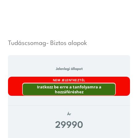
1.
2.
3.
Plusz
Biztonsággal
Lecke
Skip
trimeszter
trimeszter
trimeszter
anyagok
kapcsolatos
plusz
to
anyagok
content
Tudáscsomag- Biztos alapok
Jelenlegi állapot
NEM JELENTKEZTÉL
Iratkozz be erre a tanfolyamra a
hozzáféréshez
Ár
29990