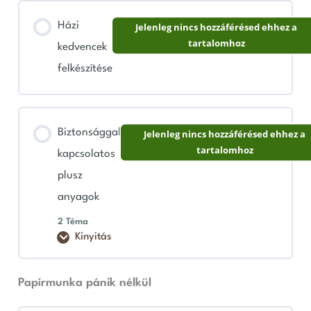
Házi
Jelenleg nincs hozzáférésed ehhez a
tartalomhoz
kedvencek
felkészítése
Biztonsággal
Jelenleg nincs hozzáférésed ehhez a
tartalomhoz
kapcsolatos
plusz
anyagok
2 Téma
Kinyitás
Papírmunka pánik nélkül
Lecke tartalom