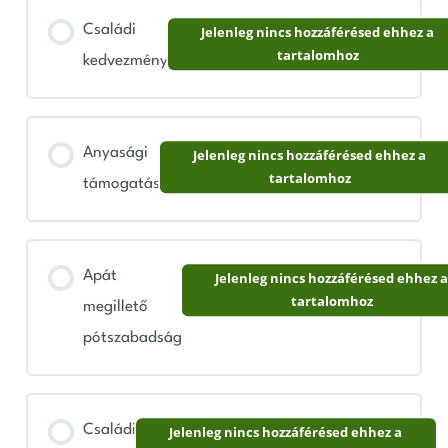
0% BEFEJEZVE
0/2 lépés
Családi
Jelenleg nincs hozzáférésed ehhez a
tartalomhoz
kedvezmény
Mire figyelj a kiságy vásárlásánál?
Bébiőr kisokos
Anyasági
Jelenleg nincs hozzáférésed ehhez a
tartalomhoz
támogatás
Apát
Jelenleg nincs hozzáférésed ehhez 
tartalomhoz
megillető
pótszabadság
Családi
Jelenleg nincs hozzáférésed ehhez a