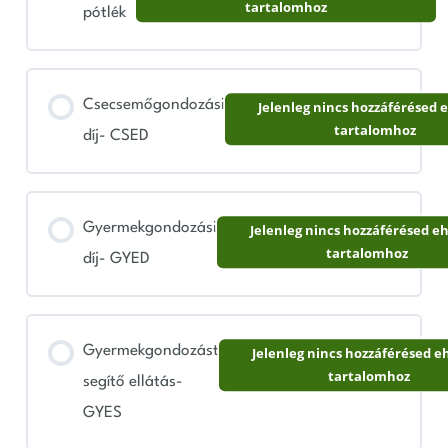
tartalomhoz
pótlék
Csecsemőgondozási
Jelenleg nincs hozzáférésed 
tartalomhoz
díj- CSED
Gyermekgondozási
Jelenleg nincs hozzáférésed e
tartalomhoz
díj- GYED
Gyermekgondozást
Jelenleg nincs hozzáférésed e
tartalomhoz
segítő ellátás-
GYES