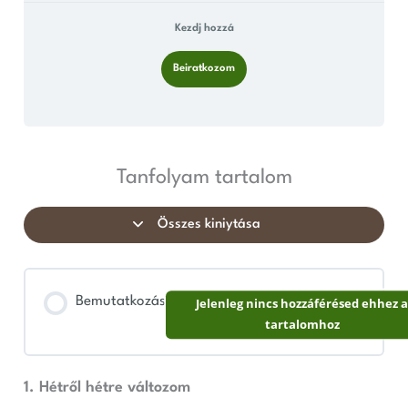
Kezdj hozzá
Beiratkozom
Tanfolyam tartalom
Összes kiniytása
Bemutatkozás
Jelenleg nincs hozzáférésed ehhez 
tartalomhoz
1. Hétről hétre változom