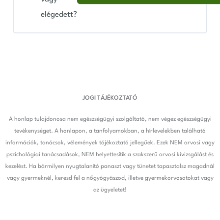
elégedett?
JOGI TÁJÉKOZTATÓ
A honlap tulajdonosa nem egészségügyi szolgáltató, nem végez egészségügyi
tevékenységet. A honlapon, a tanfolyamokban, a hírlevelekben található
információk, tanácsok, vélemények tájékoztató jellegűek. Ezek NEM orvosi vagy
pszichológiai tanácsadások, NEM helyettesítik a szakszerű orvosi kivizsgálást és
kezelést. Ha bármilyen nyugtalanító panaszt vagy tünetet tapasztalsz magadnál
vagy gyermeknél, keresd fel a nőgyógyászod, illetve gyermekorvosotokat vagy
az ügyeletet!