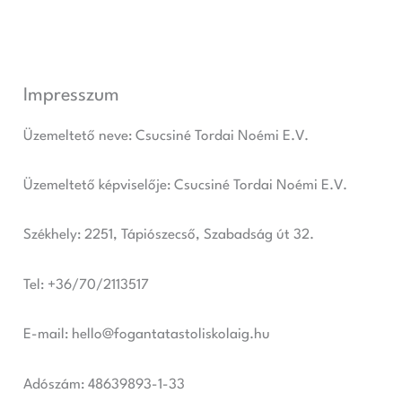
Skip
to
content
Impresszum
Üzemeltető neve: Csucsiné Tordai Noémi E.V.
Üzemeltető képviselője: Csucsiné Tordai Noémi E.V.
Székhely: 2251, Tápiószecső, Szabadság út 32.
Tel: +36/70/2113517
E-mail: hello@fogantatastoliskolaig.hu
Adószám: 48639893-1-33