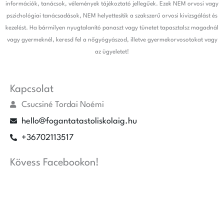
információk, tanácsok, vélemények tájékoztató jellegűek. Ezek NEM orvosi vagy
pszichológiai tanácsadások, NEM helyettesítik a szakszerű orvosi kivizsgálást és
kezelést. Ha bármilyen nyugtalanító panaszt vagy tünetet tapasztalsz magadnál
vagy gyermeknél, keresd fel a nőgyógyászod, illetve gyermekorvosotokat vagy
az ügyeletet!
Kapcsolat
Csucsiné Tordai Noémi
hello@fogantatastoliskolaig.hu
+36702113517
Kövess Facebookon!