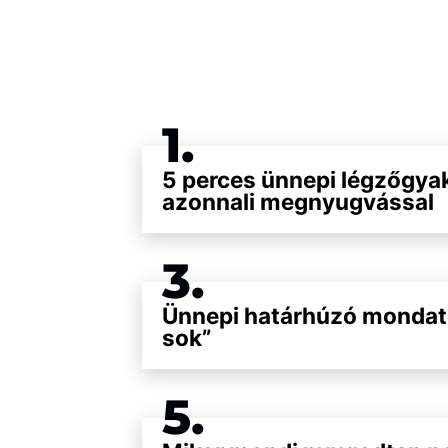
1.
5 perces ünnepi légzőgya
azonnali megnyugvással
3.
Ünnepi határhúzó mondat
sok”
5.