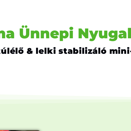
a Ünnepi Nyuga
úlélő & lelki stabilizáló mi