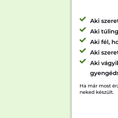
Aki szere
Aki túlin
Aki fél, 
Aki szere
Aki vágyik
gyengéds
Ha már most érz
neked készült.