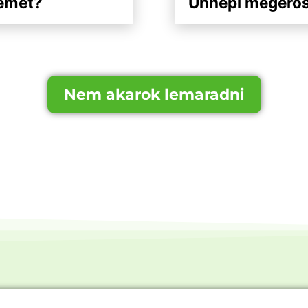
emet?
Ünnepi megerős
Nem akarok lemaradni