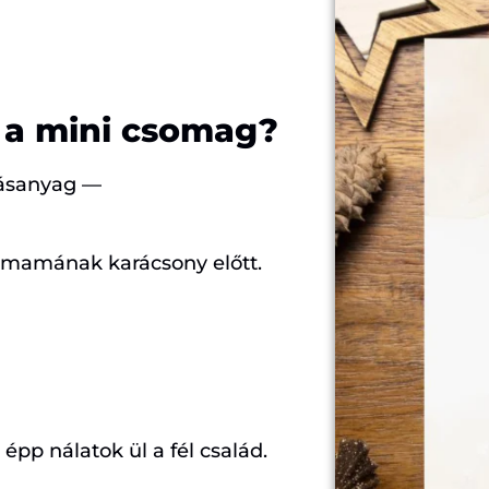
z a mini csomag?
dásanyag —
mamának karácsony előtt.
épp nálatok ül a fél család.