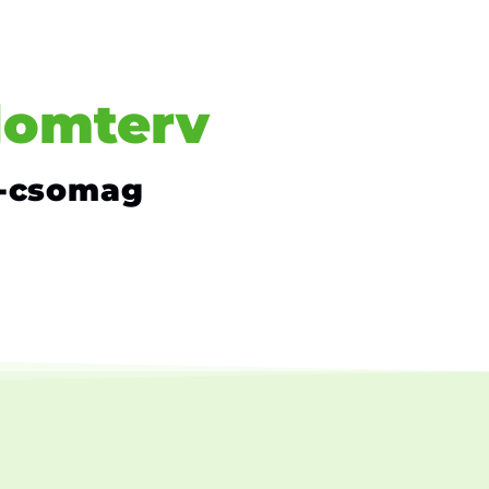
lomterv
ni-csomag