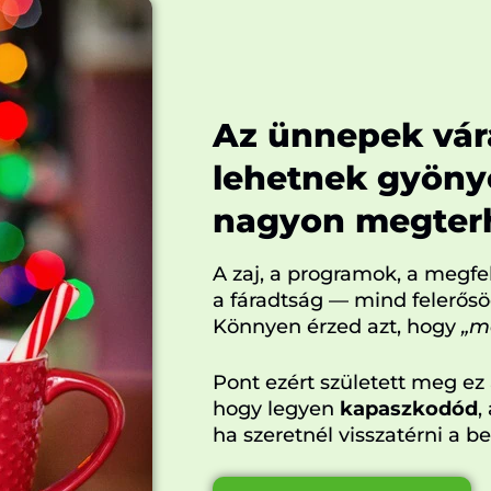
Az ünnepek vá
lehetnek gyöny
nagyon megterh
A zaj, a programok, a megfe
a fáradtság — mind felerősö
Könnyen érzed azt, hogy
„má
Pont ezért született meg ez
hogy legyen
kapaszkodód
,
ha szeretnél visszatérni a 