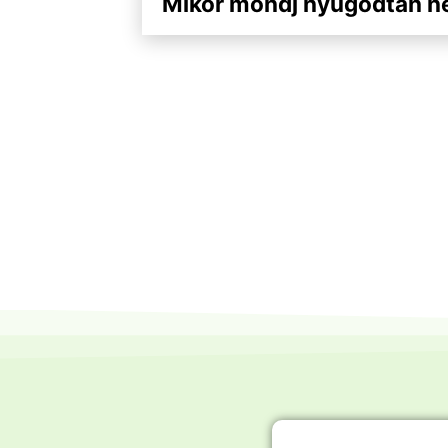
Mikor mondj nyugodtan n