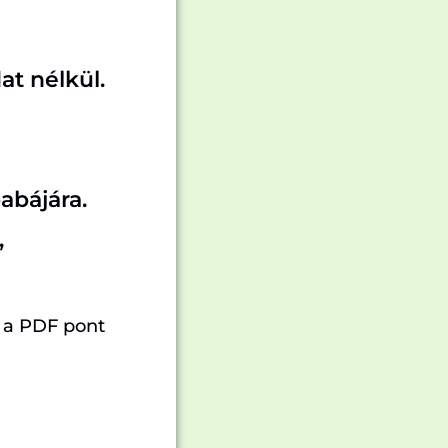
at nélkül.
abájára.
,
 a PDF pont