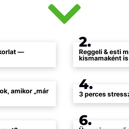
2.
korlat —
Reggeli & esti m
kismamaként is
4.
ok, amikor „már
3 perces stress
6.