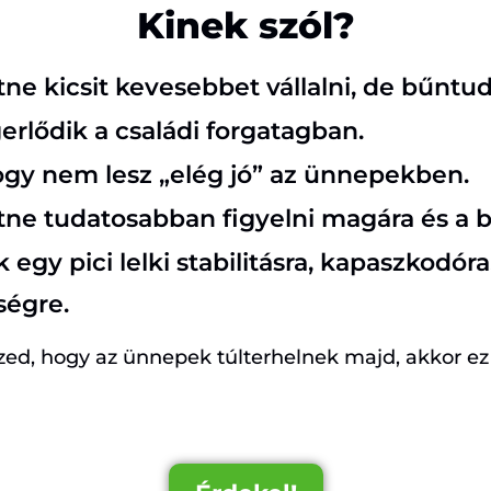
Kinek szól?
tne kicsit kevesebbet vállalni, de bűntud
gerlődik a családi forgatagban.
hogy nem lesz „elég jó” az ünnepekben.
tne tudatosabban figyelni magára és a b
 egy pici lelki stabilitásra, kapaszkodóra
égre.
ed, hogy az ünnepek túlterhelnek majd, akkor ez