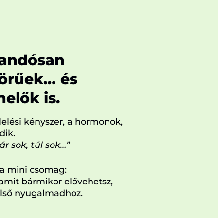
randósan
örűek… és
elők is.
lelési kényszer, a hormonok,
dik.
r sok, túl sok…”
 a mini csomag:
 amit bármikor elővehetsz,
belső nyugalmadhoz.