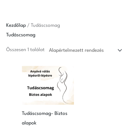
Skip
to
content
Kezdőlap
/ Tudáscsomag
Tudáscsomag
Összesen 1 találat
Tudáscsomag- Biztos
alapok