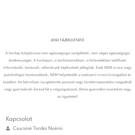
JOGI TÁJÉKOZTATÓ
A honlap tulajdonosa nem egészségügyi szolgáltató, nem végez egészségügyi
tevékenységet. A honlapon, a tanfolyamokban, a hírlevelekben található
információk, tanácsok, vélemények tájékoztató jellegűek. Ezek NEM orvosi vagy
pszichológiai tanácsadások, NEM helyettesítik a szakszerű orvosi kivizsgálást és
kezelést. Ha bármilyen nyugtalanító panaszt vagy tünetet tapasztalsz magadnál
vagy gyermeknél, keresd fel a nőgyógyászod, illetve gyermekorvosotokat vagy
az ügyeletet!
Kapcsolat
Csucsiné Tordai Noémi