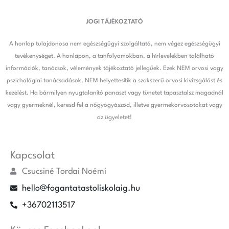
JOGI TÁJÉKOZTATÓ
A honlap tulajdonosa nem egészségügyi szolgáltató, nem végez egészségügyi
tevékenységet. A honlapon, a tanfolyamokban, a hírlevelekben található
információk, tanácsok, vélemények tájékoztató jellegűek. Ezek NEM orvosi vagy
pszichológiai tanácsadások, NEM helyettesítik a szakszerű orvosi kivizsgálást és
kezelést. Ha bármilyen nyugtalanító panaszt vagy tünetet tapasztalsz magadnál
vagy gyermeknél, keresd fel a nőgyógyászod, illetve gyermekorvosotokat vagy
az ügyeletet!
Kapcsolat
Csucsiné Tordai Noémi
hello@fogantatastoliskolaig.hu
+36702113517