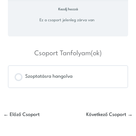
Kezdj hozzá
Ez a csoport jelenleg zárva van
Csoport Tanfolyam(ok)
Szoptatásra hangolva
TANFOLYAM FOLYAMAT
0% KÉSZ
0/0 lépés
←
Előző Csoport
Következő Csoport
→