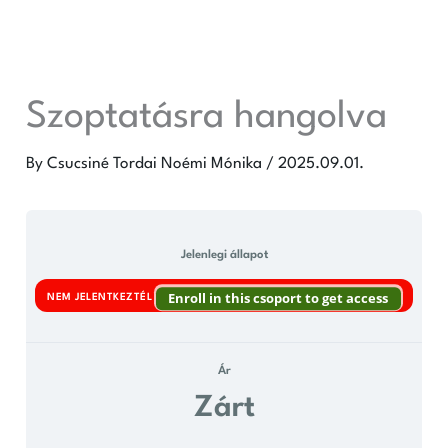
Skip
to
content
Szoptatásra hangolva
By
Csucsiné Tordai Noémi Mónika
/
2025.09.01.
Jelenlegi állapot
Enroll in this csoport to get access
NEM JELENTKEZTÉL
Ár
Zárt