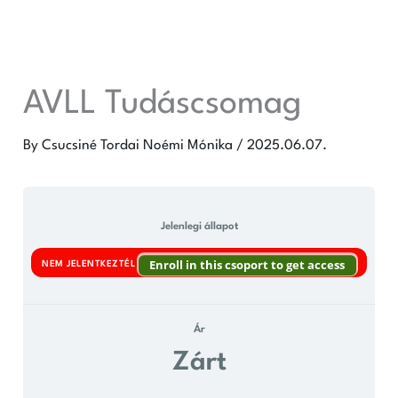
Skip
to
content
AVLL Tudáscsomag
By
Csucsiné Tordai Noémi Mónika
/
2025.06.07.
Jelenlegi állapot
Enroll in this csoport to get access
NEM JELENTKEZTÉL
Ár
Zárt