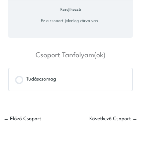
Kezdj hozzá
Ez a csoport jelenleg zárva van
Csoport Tanfolyam(ok)
Tudáscsomag
TANFOLYAM FOLYAMAT
0% KÉSZ
0/0 lépés
←
Előző Csoport
Következő Csoport
→