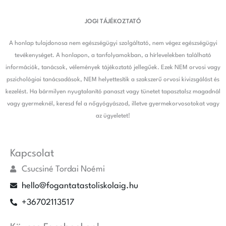
JOGI TÁJÉKOZTATÓ
A honlap tulajdonosa nem egészségügyi szolgáltató, nem végez egészségügyi
tevékenységet. A honlapon, a tanfolyamokban, a hírlevelekben található
információk, tanácsok, vélemények tájékoztató jellegűek. Ezek NEM orvosi vagy
pszichológiai tanácsadások, NEM helyettesítik a szakszerű orvosi kivizsgálást és
kezelést. Ha bármilyen nyugtalanító panaszt vagy tünetet tapasztalsz magadnál
vagy gyermeknél, keresd fel a nőgyógyászod, illetve gyermekorvosotokat vagy
az ügyeletet!
Kapcsolat
Csucsiné Tordai Noémi
hello@fogantatastoliskolaig.hu
+36702113517