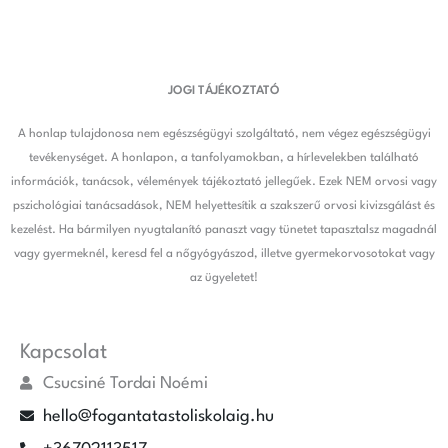
JOGI TÁJÉKOZTATÓ
A honlap tulajdonosa nem egészségügyi szolgáltató, nem végez egészségügyi
tevékenységet. A honlapon, a tanfolyamokban, a hírlevelekben található
információk, tanácsok, vélemények tájékoztató jellegűek. Ezek NEM orvosi vagy
pszichológiai tanácsadások, NEM helyettesítik a szakszerű orvosi kivizsgálást és
kezelést. Ha bármilyen nyugtalanító panaszt vagy tünetet tapasztalsz magadnál
vagy gyermeknél, keresd fel a nőgyógyászod, illetve gyermekorvosotokat vagy
az ügyeletet!
Kapcsolat
Csucsiné Tordai Noémi
hello@fogantatastoliskolaig.hu