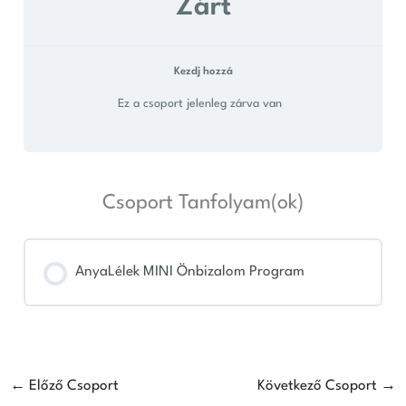
Zárt
Kezdj hozzá
Ez a csoport jelenleg zárva van
Csoport Tanfolyam(ok)
AnyaLélek MINI Önbizalom Program
TANFOLYAM FOLYAMAT
0% KÉSZ
0/0 lépés
←
Előző Csoport
Következő Csoport
→