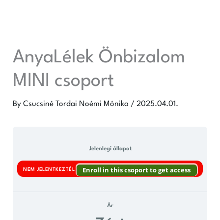
Skip
to
content
AnyaLélek Önbizalom
MINI csoport
By
Csucsiné Tordai Noémi Mónika
/
2025.04.01.
Jelenlegi állapot
Enroll in this csoport to get access
NEM JELENTKEZTÉL
Ár