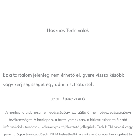
Skip
to
content
Hasznos Tudnivalók
Ez a tartalom jelenleg nem érhető el, gyere vissza később
vagy kérj segítséget egy adminisztrátortól.
JOGI TÁJÉKOZTATÓ
A honlap tulajdonosa nem egészségügyi szolgáltató, nem végez egészségügyi
tevékenységet. A honlapon, a tanfolyamokban, a hírlevelekben található
információk, tanácsok, vélemények tájékoztató jellegűek. Ezek NEM orvosi vagy
pszichológiai tanácsadások, NEM helyettesítik a szakszerű orvosi kivizsgálást és