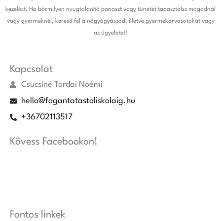
kezelést. Ha bármilyen nyugtalanító panaszt vagy tünetet tapasztalsz magadnál
vagy gyermeknél, keresd fel a nőgyógyászod, illetve gyermekorvosotokat vagy
az ügyeletet!
Kapcsolat
Csucsiné Tordai Noémi
hello@fogantatastoliskolaig.hu
+36702113517
Kövess Facebookon!
Fontos linkek