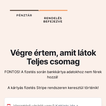
PÉNZTÁR
RENDELÉS
BEFEJEZVE
Végre értem, amit látok
Teljes csomag
FONTOS! A fizetés során bankkártya adatokhoz nem férek
hozzá!
A kártyás fizetés Stripe rendszeren keresztül történik!
Visszatérő vásárló vagy?
Kattints ide a