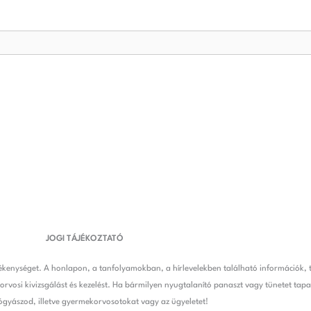
JOGI TÁJÉKOZTATÓ
kenységet. A honlapon, a tanfolyamokban, a hírlevelekben található információk, t
orvosi kivizsgálást és kezelést. Ha bármilyen nyugtalanító panaszt vagy tünetet ta
ógyászod, illetve gyermekorvosotokat vagy az ügyeletet!