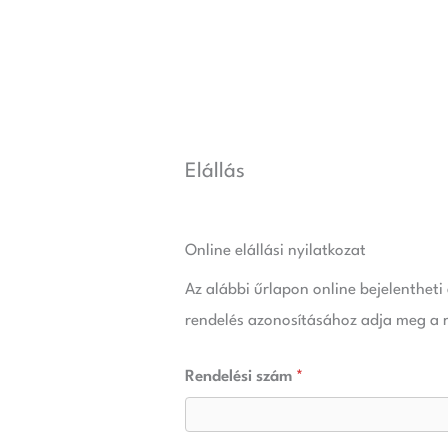
Skip
to
content
Elállás
Online elállási nyilatkozat
Az alábbi űrlapon online bejelentheti
rendelés azonosításához adja meg a r
Rendelési szám
*