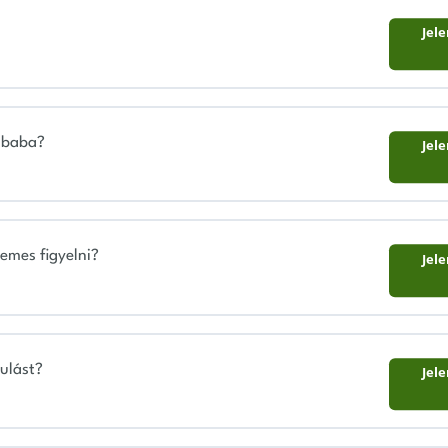
Jel
 baba?
Jel
emes figyelni?
Jel
ulást?
Jel