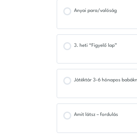
Anyai para/valóság
3. heti “Figyelő lap”
Játéktár 3-6 hónapos babák
Amit látsz – fordulás