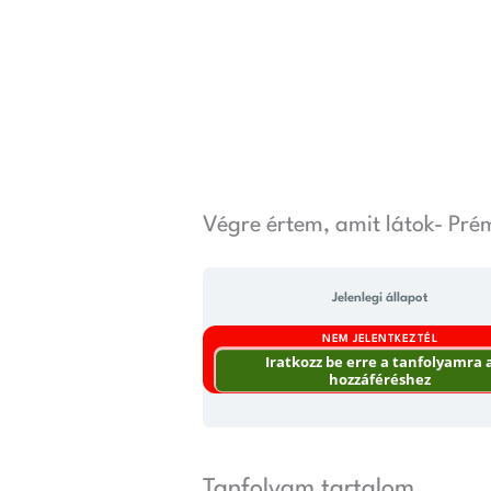
Skip
to
content
Végre értem, amit látok- Pr
Jelenlegi állapot
NEM JELENTKEZTÉL
Iratkozz be erre a tanfolyamra 
hozzáféréshez
Tanfolyam tartalom