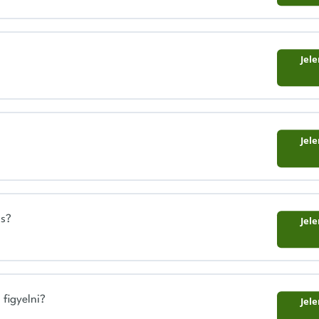
Jel
Jel
ás?
Jel
figyelni?
Jel