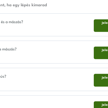
ent, ha egy lépés kimarad
s és a mászás?
Jel
 a mászás?
Jel
nús?
Jel
Jel