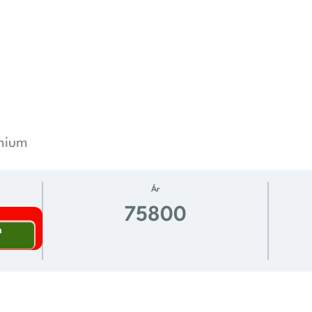
émium
Ár
75800
a