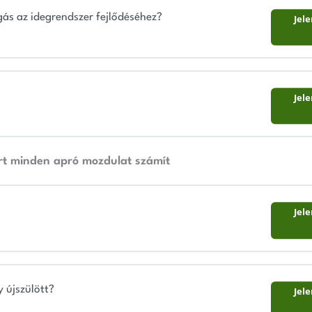
ás az idegrendszer fejlődéséhez?
Jel
Jel
rt minden apró mozdulat számít
Jel
 újszülött?
Jel