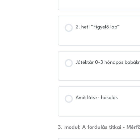
2. heti “Figyelő lap”
Játéktár 0-3 hónapos babák
Amit látsz- hasalás
3. modul: A fordulás titkai - Mérf