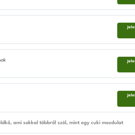
Jel
nak
Jel
Jel
öldkő, ami sokkal többről szól, mint egy cuki mozdulat