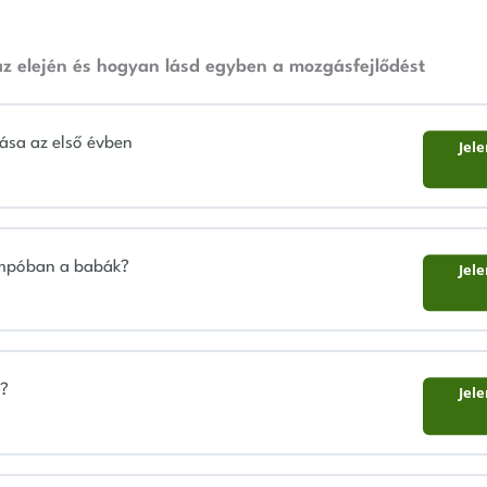
 az elején és hogyan lásd egyben a mozgásfejlődést
ása az első évben
Jel
empóban a babák?
Jel
k?
Jel