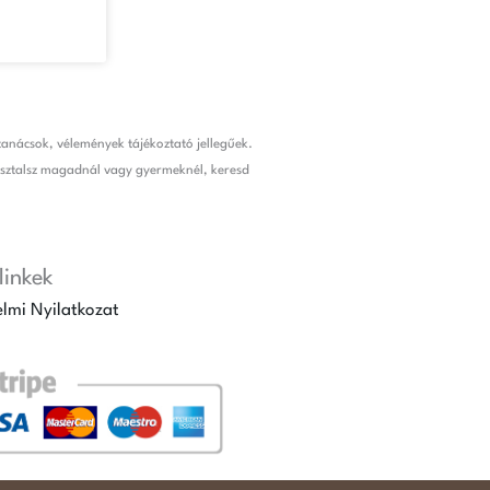
anácsok, vélemények tájékoztató jellegűek.
pasztalsz magadnál vagy gyermeknél, keresd
linkek
lmi Nyilatkozat