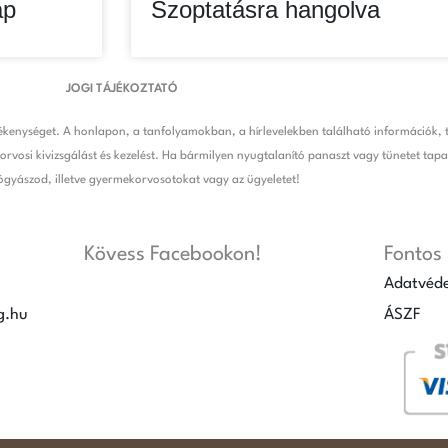
ap
Szoptatásra hangolva
JOGI TÁJÉKOZTATÓ
kenységet. A honlapon, a tanfolyamokban, a hírlevelekben található információk, t
orvosi kivizsgálást és kezelést. Ha bármilyen nyugtalanító panaszt vagy tünetet ta
ógyászod, illetve gyermekorvosotokat vagy az ügyeletet!
Kövess Facebookon!
Fontos 
Adatvéde
g.hu
ÁSZF