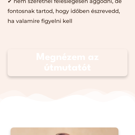
✔ nem szeretnél feleslegesen aggódni, de
fontosnak tartod, hogy időben észrevedd,
ha valamire figyelni kell
Megnézem az
útmutatót