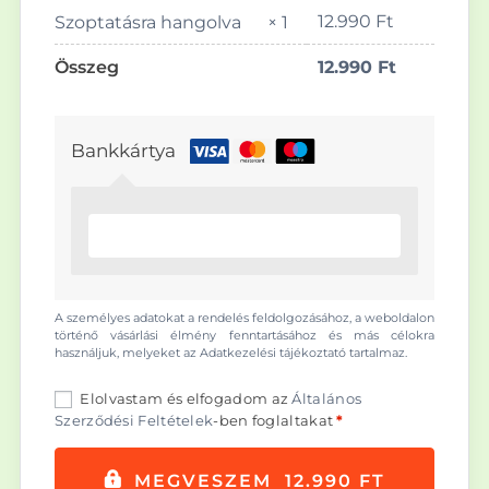
12.990
Ft
Szoptatásra hangolva
× 1
Összeg
12.990
Ft
Bankkártya
A személyes adatokat a rendelés feldolgozásához, a weboldalon
történő vásárlási élmény fenntartásához és más célokra
használjuk, melyeket az
Adatkezelési tájékoztató
tartalmaz.
Elolvastam és elfogadom az
Általános
Szerződési Feltételek
-ben foglaltakat
*
MEGVESZEM 12.990 FT