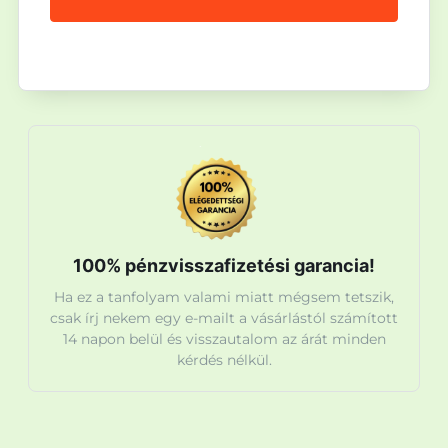
100% pénzvisszafizetési garancia!
Ha ez a tanfolyam valami miatt mégsem tetszik,
csak írj nekem egy e-mailt a vásárlástól számított
14 napon belül és visszautalom az árát minden
kérdés nélkül.