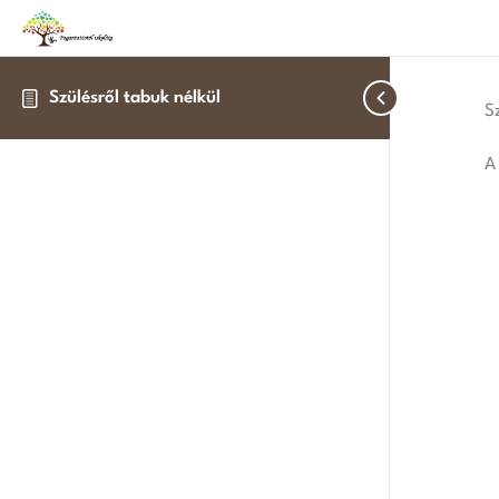
Szülésről tabuk nélkül
S
A