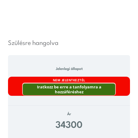
Skip
to
content
Szülésre hangolva
Jelenlegi állapot
NEM JELENTKEZTÉL
Iratkozz be erre a tanfolyamra a
hozzáféréshez
Ár
34300