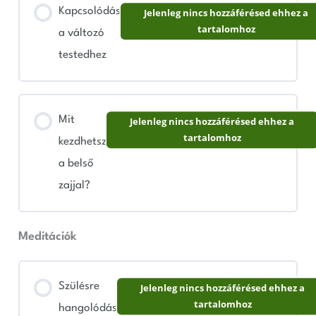
Kapcsolódás
Jelenleg nincs hozzáférésed ehhez a
tartalomhoz
a változó
testedhez
Mit
Jelenleg nincs hozzáférésed ehhez a
tartalomhoz
kezdhetsz
a belső
zajjal?
Meditációk
Szülésre
Jelenleg nincs hozzáférésed ehhez a
tartalomhoz
hangolódás