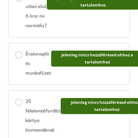
tartalomhoz
utáni első
6 óra: mi
normális?
Érzésnapló
Jelenleg nincs hozzáférésed ehhez a
tartalomhoz
és
munkafüzet
25
Jelenleg nincs hozzáférésed ehhe
tartalomhoz
félelemátfordító
kártya
kismamáknak