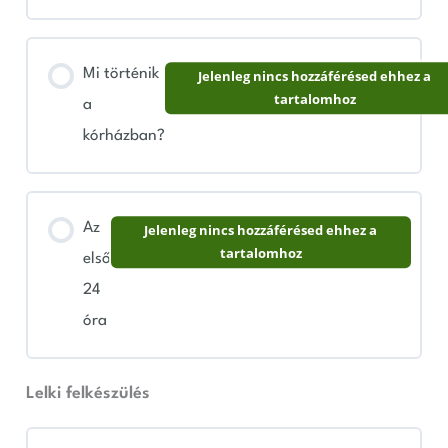
Mi történik
Jelenleg nincs hozzáférésed ehhez a
tartalomhoz
a
kórházban?
Az
Jelenleg nincs hozzáférésed ehhez a
tartalomhoz
első
24
óra
Lelki felkészülés