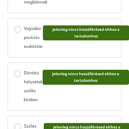
megbánnak
Vajúdási
Jelenleg nincs hozzáférésed ehhez a
tartalomhoz
pozíciós
eszköztár
Döntési
Jelenleg nincs hozzáférésed ehhez a
tartalomhoz
helyzetek
szülés
közben
Szülés
Jelenleg nincs hozzáférésed ehhez a