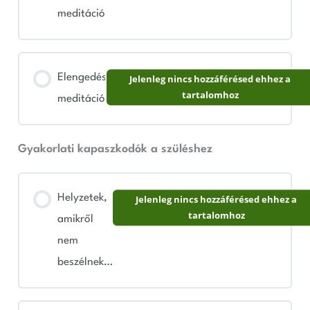
meditáció
Elengedés
Jelenleg nincs hozzáférésed ehhez a
tartalomhoz
meditáció
Gyakorlati kapaszkodók a szüléshez
Helyzetek,
Jelenleg nincs hozzáférésed ehhez a
tartalomhoz
amikről
nem
beszélnek…