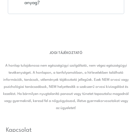
anyag?
JOGI TÁJÉKOZTATÓ
A honlap tulajdonosa nem egészségügyi szolgáltató, nem végez egészségügyi
tevékenységet. A honlapon, a tanfolyamokban, a hírlevelekben található
információk, tanácsok, vélemények tájékoztató jellegűek. Ezek NEM orvosi vagy
pszichológiai tanácsadások, NEM helyettesítik a szakszerű orvosi kivizsgálást és
kezelést. Ha bármilyen nyugtalanító panaszt vagy tünetet tapasztalsz magadnál
vagy gyermeknél, keresd fel a nőgyógyászod, illetve gyermekorvosotokat vagy
az ügyeletet!
Kapcsolat