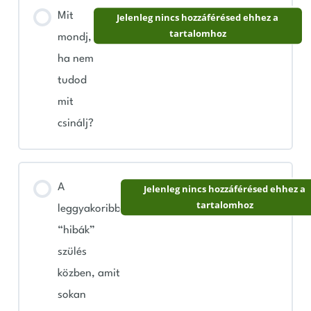
Mit
Jelenleg nincs hozzáférésed ehhez a
tartalomhoz
mondj,
ha nem
tudod
mit
csinálj?
A
Jelenleg nincs hozzáférésed ehhez a
tartalomhoz
leggyakoribb
“hibák”
szülés
közben, amit
sokan