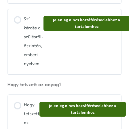
9+1
Jelenleg nincs hozzáférésed ehhez a
tartalomhoz
kérdés a
szülésről-
őszintén,
emberi
nyelven
Hogy tetszett az anyag?
Hogy
Jelenleg nincs hozzáférésed ehhez a
tartalomhoz
tetszett
az