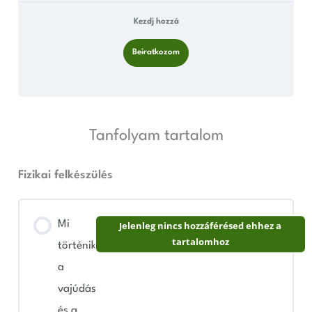
Kezdj hozzá
Beiratkozom
Tanfolyam tartalom
Fizikai felkészülés
Mi
Jelenleg nincs hozzáférésed ehhez a
tartalomhoz
történik
a
vajúdás
és a